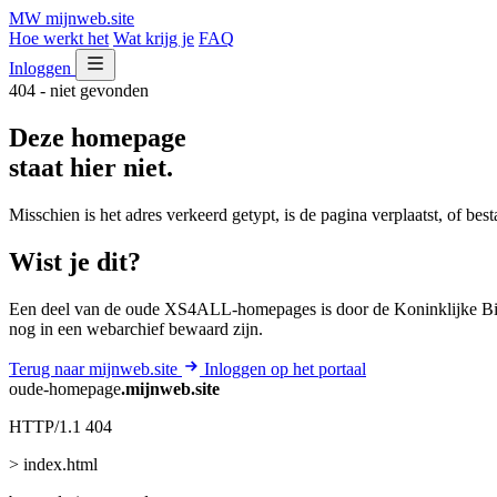
MW
mijnweb
.site
Hoe werkt het
Wat krijg je
FAQ
Inloggen
404 - niet gevonden
Deze homepage
staat hier niet.
Misschien is het adres verkeerd getypt, is de pagina verplaatst, of be
Wist je dit?
Een deel van de oude XS4ALL-homepages is door de Koninklijke Bib
nog in een webarchief bewaard zijn.
Terug naar mijnweb.site
Inloggen op het portaal
oude-homepage
.mijnweb.site
HTTP/1.1 404
> index.html